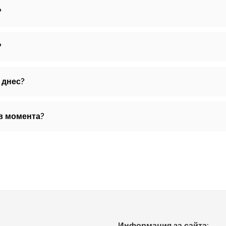
?
?
 днес?
 в момента?
Информация за сайта: