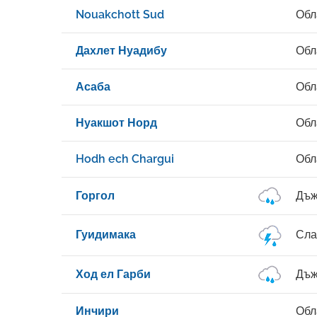
Nouakchott Sud
Обл
Дахлет Нуадибу
Обл
Асаба
Обл
Нуакшот Норд
Обл
Hodh ech Chargui
Обл
Горгол
Дъж
Гуидимака
Сла
Ход ел Гарби
Дъж
Инчири
Обл