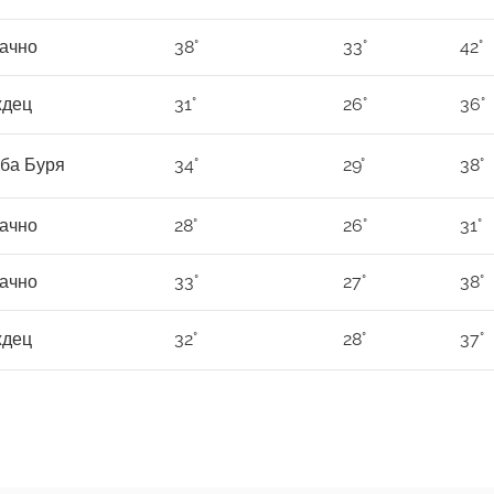
ачно
38°
33°
42°
дец
31°
26°
36°
ба Буря
34°
29°
38°
ачно
28°
26°
31°
ачно
33°
27°
38°
дец
32°
28°
37°