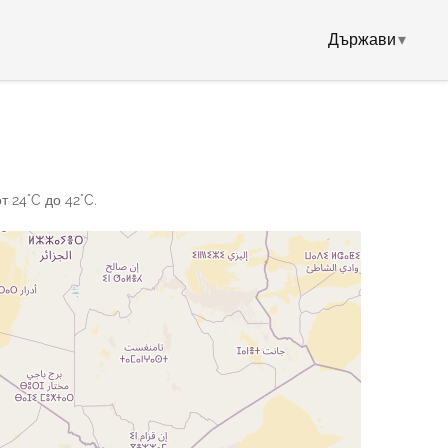
Държави
▾
 24°C до 42°C.