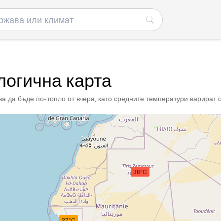
огична карта
а да бъде по-топло от вчера, като средните температури варират от
38°C
27°C