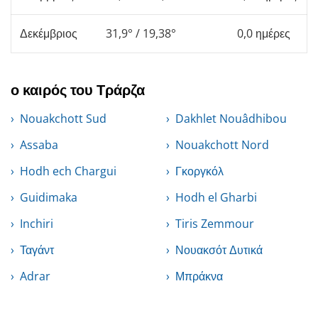
Δεκέμβριος
31,9° / 19,38°
0,0 ημέρες
ο καιρός του Τράρζα
Nouakchott Sud
Dakhlet Nouâdhibou
Assaba
Nouakchott Nord
Hodh ech Chargui
Γκοργκόλ
Guidimaka
Hodh el Gharbi
Inchiri
Tiris Zemmour
Ταγάντ
Νουακσότ Δυτικά
Adrar
Μπράκνα