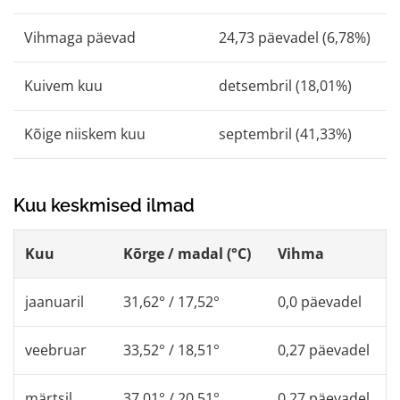
Vihmaga päevad
24,73 päevadel (6,78%)
Kuivem kuu
detsembril (18,01%)
Kõige niiskem kuu
septembril (41,33%)
Kuu keskmised ilmad
Kuu
Kõrge / madal (°C)
Vihma
jaanuaril
31,62° / 17,52°
0,0 päevadel
veebruar
33,52° / 18,51°
0,27 päevadel
märtsil
37,01° / 20,51°
0,27 päevadel