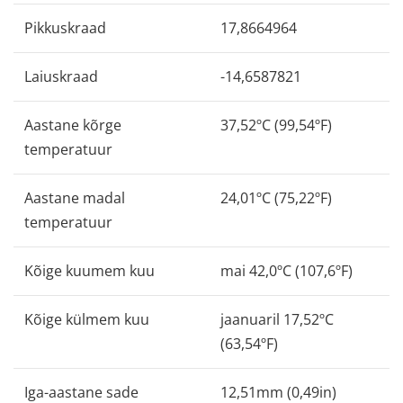
Pikkuskraad
17,8664964
Laiuskraad
-14,6587821
Aastane kõrge
37,52ºC (99,54ºF)
temperatuur
Aastane madal
24,01ºC (75,22ºF)
temperatuur
Kõige kuumem kuu
mai 42,0ºC (107,6ºF)
Kõige külmem kuu
jaanuaril 17,52ºC
(63,54ºF)
Iga-aastane sade
12,51mm (0,49in)