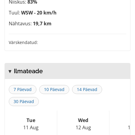
Niiskus:
83%
Tuul:
WSW - 20 km/h
Nähtavus:
19,7 km
Värskendatud:
Ilmateade
7 Päevad
10 Päevad
14 Päevad
30 Päevad
Tue
Wed
T
11 Aug
12 Aug
13