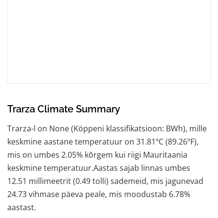
Trarza Climate Summary
Trarza-l on None (Köppeni klassifikatsioon: BWh), mille
keskmine aastane temperatuur on 31.81ºC (89.26ºF),
mis on umbes 2.05% kõrgem kui riigi Mauritaania
keskmine temperatuur.Aastas sajab linnas umbes
12.51 millimeetrit (0.49 tolli) sademeid, mis jagunevad
24.73 vihmase päeva peale, mis moodustab 6.78%
aastast.