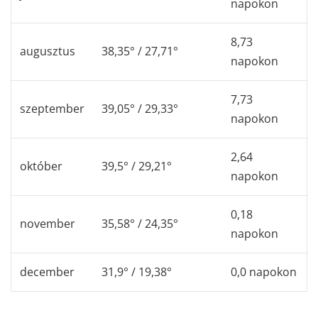
napokon
8,73
augusztus
38,35° / 27,71°
napokon
7,73
szeptember
39,05° / 29,33°
napokon
2,64
október
39,5° / 29,21°
napokon
0,18
november
35,58° / 24,35°
napokon
december
31,9° / 19,38°
0,0 napokon