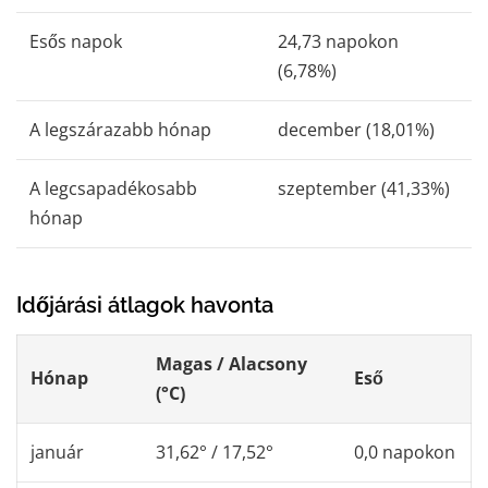
Esős ​​napok
24,73 napokon
(6,78%)
A legszárazabb hónap
december (18,01%)
A legcsapadékosabb
szeptember (41,33%)
hónap
Időjárási átlagok havonta
Magas / Alacsony
Hónap
Eső
(°C)
január
31,62° / 17,52°
0,0 napokon