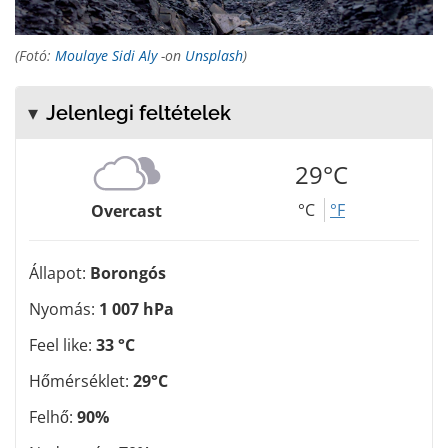
(Fotó:
Moulaye Sidi Aly
-on
Unsplash
)
Jelenlegi feltételek
29°C
°C
°F
Overcast
Állapot:
Borongós
Nyomás:
1 007 hPa
Feel like:
33 °C
Hőmérséklet:
29°C
Felhő:
90%