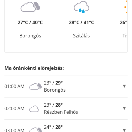
27°C / 40°C
28°C / 41°C
26°C 
Borongós
Szitálás
Tisz
Ma óránkénti előrejelzés:
23° /
29°
01:00 AM
Borongós
23° /
28°
02:00 AM
Részben Felhős
24° /
28°
03:00 AM