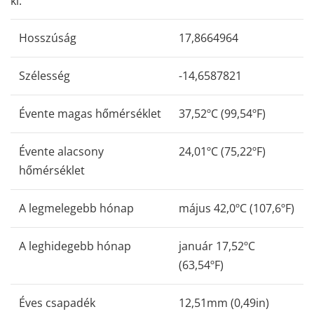
ki.
Hosszúság
17,8664964
Szélesség
-14,6587821
Évente magas hőmérséklet
37,52ºC (99,54ºF)
Évente alacsony
24,01ºC (75,22ºF)
hőmérséklet
A legmelegebb hónap
május 42,0ºC (107,6ºF)
A leghidegebb hónap
január 17,52ºC
(63,54ºF)
Éves csapadék
12,51mm (0,49in)