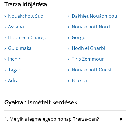
Trarza időjárása
Nouakchott Sud
Dakhlet Nouâdhibou
Assaba
Nouakchott Nord
Hodh ech Chargui
Gorgol
Guidimaka
Hodh el Gharbi
Inchiri
Tiris Zemmour
Tagant
Nouakchott Ouest
Adrar
Brakna
Gyakran ismételt kérdések
1.
Melyik a legmelegebb hónap Trarza-ban?