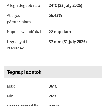
A leghidegebb nap
24°C (22 July 2026)
Átlagos
56,43%
páratartalom
Napok csapadékkal
22 napokon
Legnagyobb
37 mm (31 July 2026)
csapadék
Tegnapi adatok
Max:
36°C
Min:
26°C
Összes csapadék:
0 mm