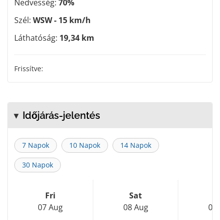
Nedvesség:
70%
Szél:
WSW - 15 km/h
Láthatóság:
19,34 km
Frissítve:
Időjárás-jelentés
7 Napok
10 Napok
14 Napok
30 Napok
Fri
Sat
S
07 Aug
08 Aug
09