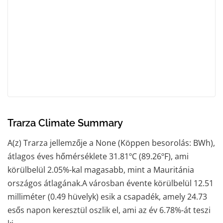
Trarza Climate Summary
A(z) Trarza jellemzője a None (Köppen besorolás: BWh),
átlagos éves hőmérséklete 31.81ºC (89.26ºF), ami
körülbelül 2.05%-kal magasabb, mint a Mauritánia
országos átlagának.A városban évente körülbelül 12.51
milliméter (0.49 hüvelyk) esik a csapadék, amely 24.73
esős napon keresztül oszlik el, ami az év 6.78%-át teszi