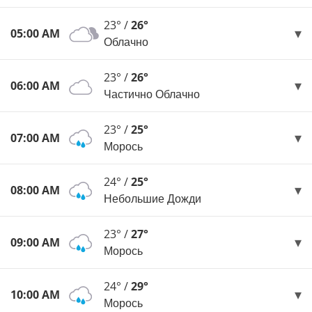
23° /
26°
05:00 AM
Облачно
23° /
26°
06:00 AM
Частично Облачно
23° /
25°
07:00 AM
Морось
24° /
25°
08:00 AM
Небольшие Дожди
23° /
27°
09:00 AM
Морось
24° /
29°
10:00 AM
Морось