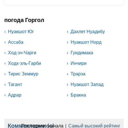
погода Горгол
Нуакшот Юг
Дахлет Нуадибу
Ассаба
Нуакшот Норд
Ход-эч-Чарги
Гуидимака
Ходх-эль-Гарби
Инчири
Тирис Земмур
Трарза
Тагант
Нуакшот Запад
Адрар
Бракна
Комментарии
(0)
Последние сначала
Самый высокий рейтинг