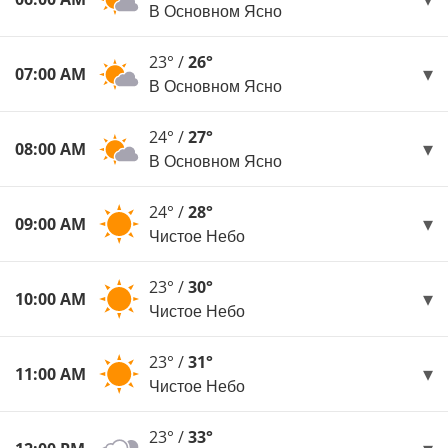
В Основном Ясно
23° /
26°
07:00 AM
В Основном Ясно
24° /
27°
08:00 AM
В Основном Ясно
24° /
28°
09:00 AM
Чистое Небо
23° /
30°
10:00 AM
Чистое Небо
23° /
31°
11:00 AM
Чистое Небо
23° /
33°