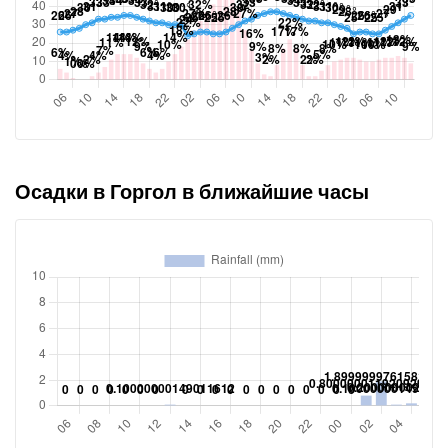
Осадки в Горгол в ближайшие часы