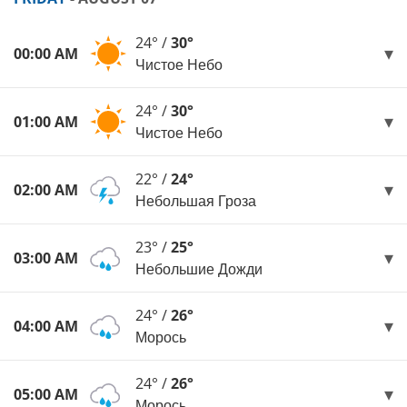
24° /
30°
00:00 AM
Чистое Небо
24° /
30°
01:00 AM
Чистое Небо
22° /
24°
02:00 AM
Небольшая Гроза
23° /
25°
03:00 AM
Небольшие Дожди
24° /
26°
04:00 AM
Морось
24° /
26°
05:00 AM
Морось