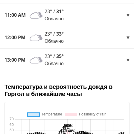
23° /
31°
11:00 AM
Облачно
23° /
33°
12:00 PM
Облачно
23° /
35°
13:00 PM
Облачно
Температура и вероятность дождя в
Горгол в ближайшие часы