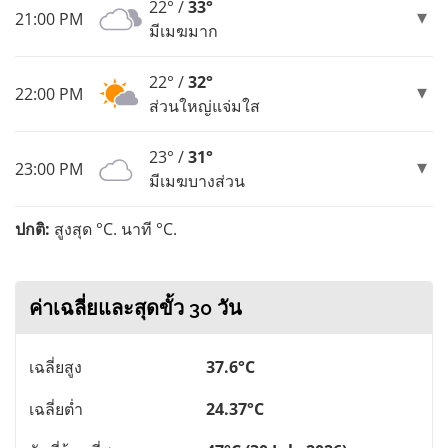
22° /
33°
21:00 PM
มีเมฆมาก
22° /
32°
22:00 PM
ส่วนใหญ่แจ่มใส
23° /
31°
23:00 PM
มีเมฆบางส่วน
ปกติ:
สูงสุด °C. นาที °C.
ค่าเฉลี่ยและสุดขั้ว 30 วัน
เฉลี่ยสูง
37.6°C
เฉลี่ยต่ำ
24.37°C