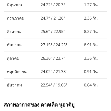
มิถุนายน
24.22° / 20.3°
1.27 วัน
กรกฎาคม
24.7° / 21.28°
2.36 วัน
สิงหาคม
25.6° / 22.95°
8.27 วัน
กันยายน
27.15° / 24.25°
8.91 วัน
ตุลาคม
26.36° / 23.7°
3.36 วัน
พฤศจิกายน
24.02° / 21.38°
0.91 วัน
ธันวาคม
22.54° / 19.06°
0.64 วัน
สภาพอากาศของ ดาคเล็ต นูอาดิบู