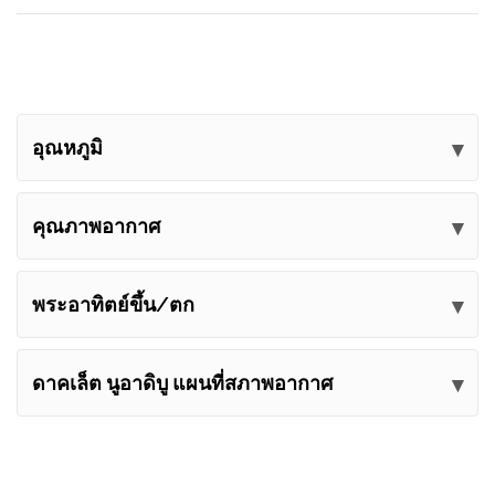
อุณหภูมิ
คุณภาพอากาศ
พระอาทิตย์ขึ้น/ตก
ดาคเล็ต นูอาดิบู แผนที่สภาพอากาศ