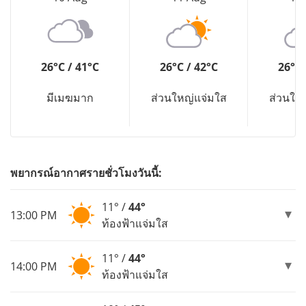
26°C / 41°C
26°C / 42°C
26°C 
มีเมฆมาก
ส่วนใหญ่แจ่มใส
ส่วนให
พยากรณ์อากาศรายชั่วโมงวันนี้:
11° /
44°
13:00 PM
ท้องฟ้าแจ่มใส
11° /
44°
14:00 PM
ท้องฟ้าแจ่มใส