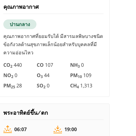
คุณภาพอากาศ
ปานกลาง
คุณภาพอากาศที่ยอมรับได้ มีสารมลพิษบางชนิด
ข้อกังวลด้านสุขภาพเล็กน้อยสำหรับบุคคลที่มี
ความอ่อนไหว
CO
440
CO
107
NH
0
2
3
NO
0
O
44
PM
109
2
3
10
PM
28
SO
0
CH
1,313
25
2
4
พระอาทิตย์ขึ้น/ตก
06:07
19:00